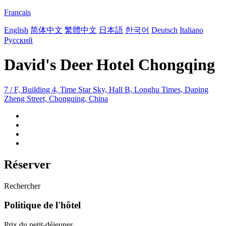
Français
English
简体中文
繁體中文
日本語
한국어
Deutsch
Italiano
Русский
David's Deer Hotel Chongqing
7 / F, Building 4, Time Star Sky, Hall B, Longhu Times, Daping
Zheng Street, Chongqing, China
Réserver
Rechercher
Politique de l'hôtel
Prix du petit-déjeuner