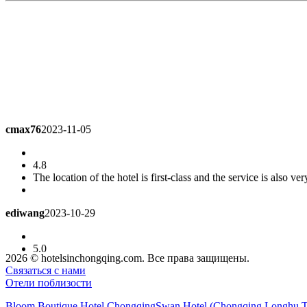
cmax76
2023-11-05
4.8
The location of the hotel is first-class and the service is also ve
ediwang
2023-10-29
5.0
Really good, that is, the stay time is short, really good, that is, th
2026 © hotelsinchongqing.com. Все права защищены.
Связаться с нами
Отели поблизости
Lwang163
2023-10-11
Bloom Boutique Hotel Chongqing
Swan Hotel (Chongqing Longhu T