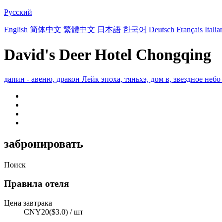
Русский
English
简体中文
繁體中文
日本語
한국어
Deutsch
Français
Itali
David's Deer Hotel Chongqing
дапин - авеню, дракон Лейк эпоха, тяньхэ, дом в, звездное небо
забронировать
Поиск
Правила отеля
Цена завтрака
CNY20($3.0) / шт