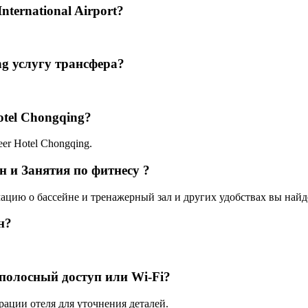
nternational Airport?
ng услугу трансфера?
otel Chongqing?
eer Hotel Chongqing.
йн и Занятия по фитнесу ?
мацию о бассейне и тренажерный зал и других удобствах вы найде
н?
ополосный доступ или Wi-Fi?
рации отеля для уточнения деталей.