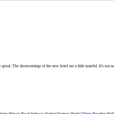
ry good. The shortcomings of the new hotel are a little tasteful. It's not s
e stay time is short, really good, that is, the stay time is short, really goo
imes Shiyou Road Subway Station)
Anman Hotel (Times Paradise Wal