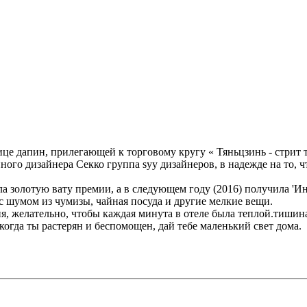
ице дапин, прилегающей к торговому кругу « Тяньцзинь - стрит 
ого дизайнера Секко группа syy дизайнеров, в надежде на то, чт
а золотую вату премии, а в следующем году (2016) получила 'Инт
с шумом из чумизы, чайная посуда и другие мелкие вещи.
я, желательно, чтобы каждая минута в отеле была теплой.тишина 
когда ты растерян и беспомощен, дай тебе маленький свет дома.