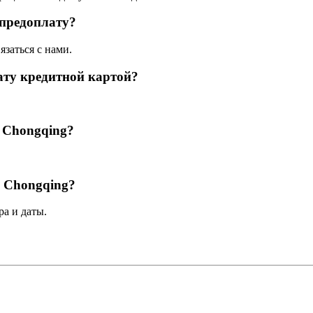
 предоплату?
язаться с нами.
ату кредитной картой?
l Chongqing?
l Chongqing?
а и даты.