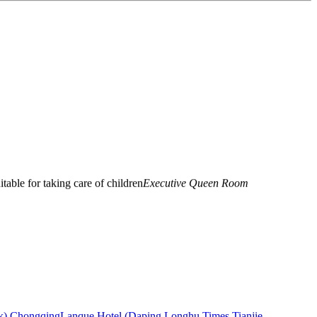
uitable for taking care of children
Executive Queen Room
d, that is, the stay time is short
Warm Queen Room
k) Chongqing
Lanque Hotel (Daping Longhu Times Tianjie